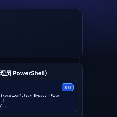
员 PowerShell）
复制
ExecutionPolicy Bypass -File 
s1

s）。